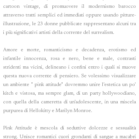
cartoon vintage, di promuovere il modernismo barocco
attraverso tratti semplici ed immediati oppure usando pitture-
illustrazione, le 23 donne pubblicate rappresentano alcuni tra
i più significativi artisti della corrente del surrealism.
Amore e morte, romanticismo e decadenza, erotismo ed
infantile innocenza, rosa e nero, bene e male, contrasti
stridenti ma vicini, delineano i confini entro i quali si muove
questa nuova corrente di pensiero. Se volessimo visualizzare
un ambiente ” pink attitude” dovremmo unire l’estetica un po’
kitch e vistosa, ma sempre glam, di un party hollywoodiano,
con quella della cameretta di un’adolescente, in una miscela
purpurea di Hellokitty e Marilyn Monroe.
Pink Attitude è mescola di seduttive dolcezze e sessualità
strong. Unisce romantici cuori grondanti di sangue a macabri